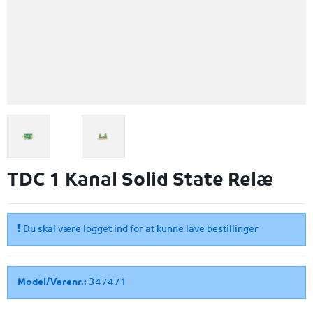
TDC 1 Kanal Solid State Relæ
Du skal være logget ind for at kunne lave bestillinger
Model/Varenr.:
347471