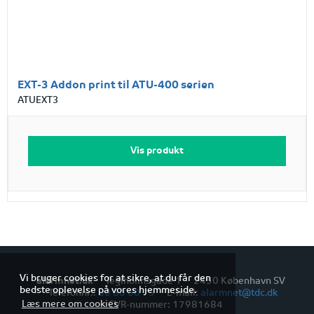
EXT-3 Addon print til ATU-400 serien
ATUEXT3
Vis produkt
Vi bruger cookies for at sikre, at du får den
alarmnet.dk
Teglholmsgade 1
2450 København SV
bedste oplevelse på vores hjemmeside.
Telefonnr.
:
80 80 60 75
E-mail
:
alarmnet@tdc.dk
Læs mere om cookies
CVR-nummer
:
17981684